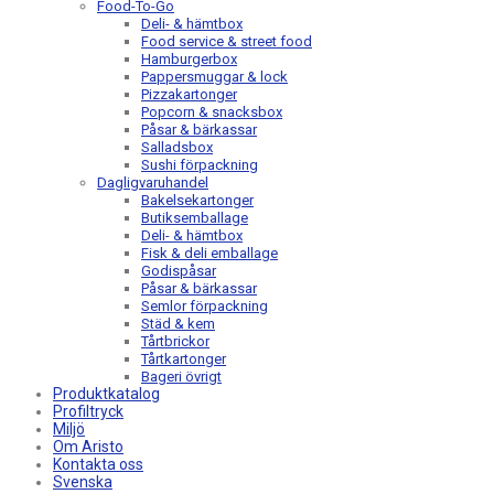
Food-To-Go
Deli- & hämtbox
Food service & street food
Hamburgerbox
Pappersmuggar & lock
Pizzakartonger
Popcorn & snacksbox
Påsar & bärkassar
Salladsbox
Sushi förpackning
Dagligvaruhandel
Bakelsekartonger
Butiksemballage
Deli- & hämtbox
Fisk & deli emballage
Godispåsar
Påsar & bärkassar
Semlor förpackning
Städ & kem
Tårtbrickor
Tårtkartonger
Bageri övrigt
Produktkatalog
Profiltryck
Miljö
Om Aristo
Kontakta oss
Svenska