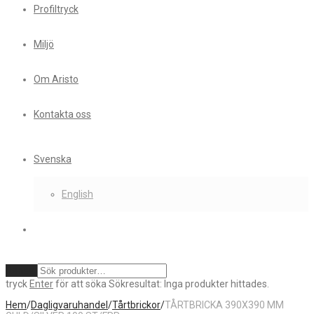
Profiltryck
Miljö
Om Aristo
Kontakta oss
Svenska
English
Rensa
tryck
Enter
för att söka
Sökresultat:
Inga produkter hittades.
Hem
/
Dagligvaruhandel
/
Tårtbrickor
/
TÅRTBRICKA 390X390 MM