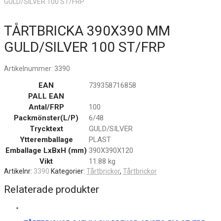
GULD/SILVER 100 ST/FRP
TÅRTBRICKA 390X390 MM
GULD/SILVER 100 ST/FRP
Artikelnummer:
3390
EAN
739358716858
PALL EAN
Antal/FRP
100
Packmönster(L/P)
6/48
Trycktext
GULD/SILVER
Ytteremballage
PLAST
Emballage LxBxH (mm)
390X390X120
Vikt
11.88 kg
Artikelnr:
3390
Kategorier:
Tårtbrickor
,
Tårtbrickor
Relaterade produkter