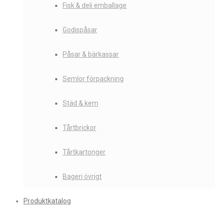
Fisk & deli emballage
Godispåsar
Påsar & bärkassar
Semlor förpackning
Städ & kem
Tårtbrickor
Tårtkartonger
Bageri övrigt
Produktkatalog