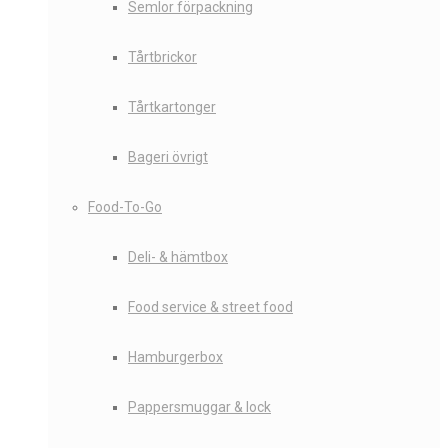
Semlor förpackning
Tårtbrickor
Tårtkartonger
Bageri övrigt
Food-To-Go
Deli- & hämtbox
Food service & street food
Hamburgerbox
Pappersmuggar & lock