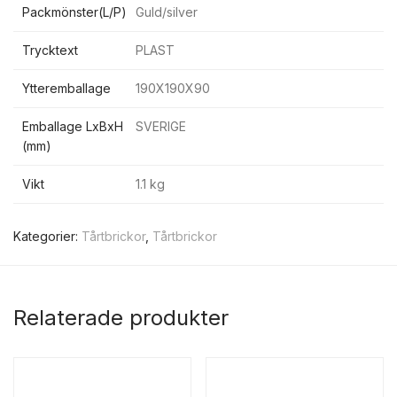
Packmönster(L/P)
Guld/silver
Trycktext
PLAST
Ytteremballage
190X190X90
Emballage LxBxH
SVERIGE
(mm)
Vikt
1.1 kg
Kategorier:
Tårtbrickor
,
Tårtbrickor
Relaterade produkter