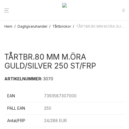
Hem
/
Dagligvaruhandel
/
Tårtbrickor
/
TÅRTBR.80 MM M.ÖRA GULD/SILVER 250 ST/FRP
TÅRTBR.80 MM M.ÖRA
GULD/SILVER 250 ST/FRP
ARTIKELNUMMER:
3070
EAN
7393587307000
PALL EAN
250
Antal/FRP
24/288 EUR