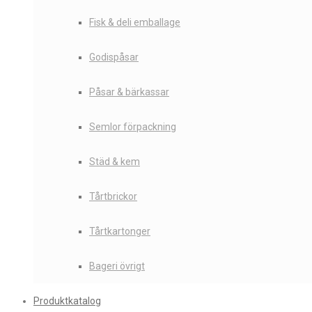
Fisk & deli emballage
Godispåsar
Påsar & bärkassar
Semlor förpackning
Städ & kem
Tårtbrickor
Tårtkartonger
Bageri övrigt
Produktkatalog