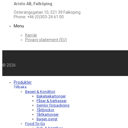
Aristo AB, Falköping
Österängsgatan 10, 521 39 Falköping
Phone: +46 (0)303-24 61 00
Menu
Karriär
Privacy statement (EU)
©
2026
Produkter
Tillbaka
Bageri & Konditori
Bakelsekartonger
Påsar & bärkassar
Semlor förpackning
Tårtbrickor
Tårtkartonger
Bageri övrigt
Food-To-Go