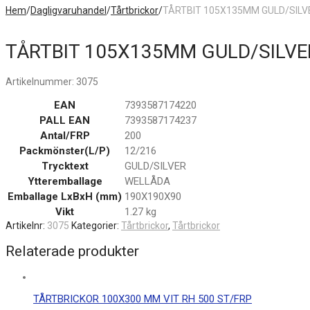
Hem
/
Dagligvaruhandel
/
Tårtbrickor
/
TÅRTBIT 105X135MM GULD/SILV
TÅRTBIT 105X135MM GULD/SILVE
Artikelnummer:
3075
EAN
7393587174220
PALL EAN
7393587174237
Antal/FRP
200
Packmönster(L/P)
12/216
Trycktext
GULD/SILVER
Ytteremballage
WELLÅDA
Emballage LxBxH (mm)
190X190X90
Vikt
1.27 kg
Artikelnr:
3075
Kategorier:
Tårtbrickor
,
Tårtbrickor
Relaterade produkter
TÅRTBRICKOR 100X300 MM VIT RH 500 ST/FRP