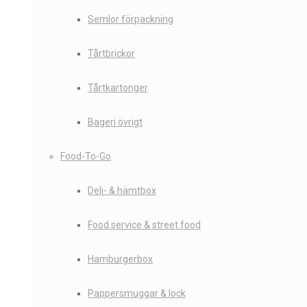
Semlor förpackning
Tårtbrickor
Tårtkartonger
Bageri övrigt
Food-To-Go
Deli- & hämtbox
Food service & street food
Hamburgerbox
Pappersmuggar & lock