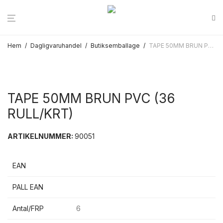
Hem
/
Dagligvaruhandel
/
Butiksemballage
/
TAPE 50MM BRUN PVC (36 RULL/KRT)
TAPE 50MM BRUN PVC (36
RULL/KRT)
ARTIKELNUMMER:
90051
EAN
PALL EAN
Antal/FRP
6