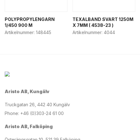
POLYPROPYLENGARN
TEXALBAND SVART 1250M
1/450 900 M
X 7MM ( 4538-23 )
Artikelnummer:
148445
Artikelnummer:
4044
Aristo AB, Kungälv
Truckgatan 26, 442 40 Kungälv
Phone: +46 (0)303-24 61 00
Aristo AB, Falköping
Österängsgatan 10, 521 39 Falköping