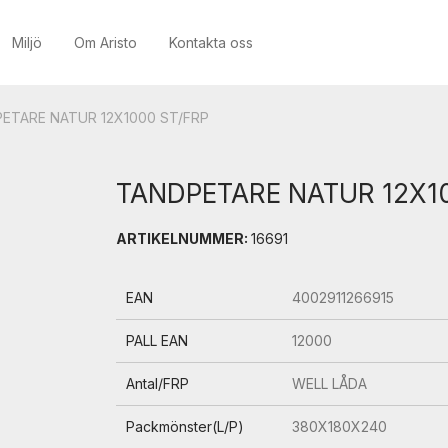
Miljö
Om Aristo
Kontakta oss
ETARE NATUR 12X1000 ST/FRP
TANDPETARE NATUR 12X1
ARTIKELNUMMER:
16691
EAN
4002911266915
PALL EAN
12000
Antal/FRP
WELL LÅDA
Packmönster(L/P)
380X180X240