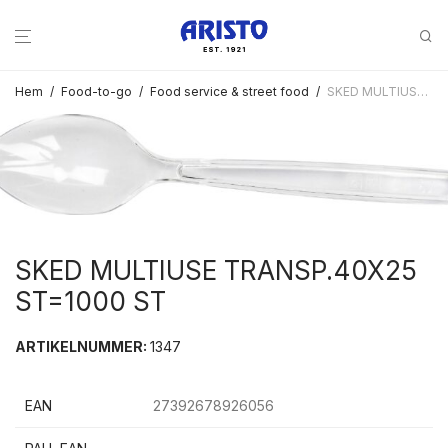
Hem
/
Food-to-go
/
Food service & street food
/
SKED MULTIUSE TRANSP.40X25 ST=1000 ST
SKED MULTIUSE TRANSP.40X25
ST=1000 ST
ARTIKELNUMMER:
1347
EAN
27392678926056