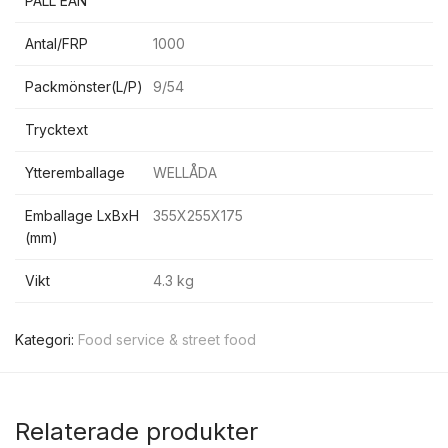
PALL EAN
Antal/FRP
1000
Packmönster(L/P)
9/54
Trycktext
Ytteremballage
WELLÅDA
Emballage LxBxH
355X255X175
(mm)
Vikt
4.3 kg
Kategori:
Food service & street food
Relaterade produkter