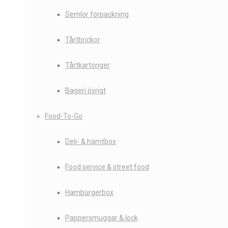
Semlor förpackning
Tårtbrickor
Tårtkartonger
Bageri övrigt
Food-To-Go
Deli- & hämtbox
Food service & street food
Hamburgerbox
Pappersmuggar & lock