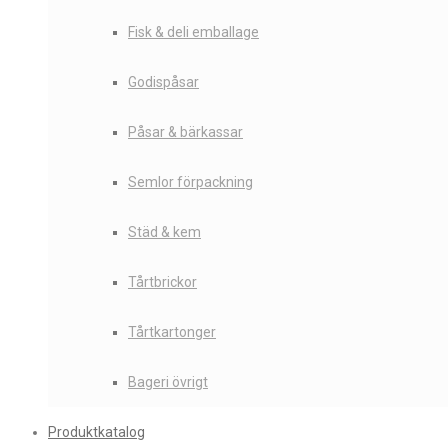
Fisk & deli emballage
Godispåsar
Påsar & bärkassar
Semlor förpackning
Städ & kem
Tårtbrickor
Tårtkartonger
Bageri övrigt
Produktkatalog