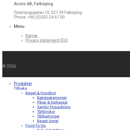
Aristo AB, Falköping
Österängsgatan 10, 521 39 Falköping
Phone: +46 (0)303-24 61 00
Menu
Karriär
Privacy statement (EU)
©
2026
Produkter
Tillbaka
Bageri & Konditori
Bakelsekartonger
Påsar & bärkassar
Semlor förpackning
Tårtbrickor
Tårtkartonger
Bageri övrigt
Food-To-Go