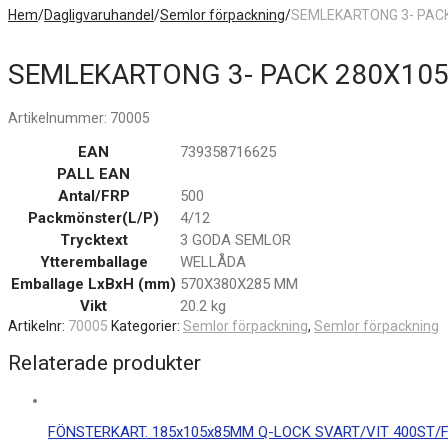
Hem
/
Dagligvaruhandel
/
Semlor förpackning
/
SEMLEKARTONG 3- PACK
SEMLEKARTONG 3- PACK 280X105
Artikelnummer:
70005
EAN
739358716625
PALL EAN
Antal/FRP
500
Packmönster(L/P)
4/12
Trycktext
3 GODA SEMLOR
Ytteremballage
WELLÅDA
Emballage LxBxH (mm)
570X380X285 MM
Vikt
20.2 kg
Artikelnr:
70005
Kategorier:
Semlor förpackning
,
Semlor förpackning
Relaterade produkter
FÖNSTERKART. 185x105x85MM Q-LOCK SVART/VIT 400ST/