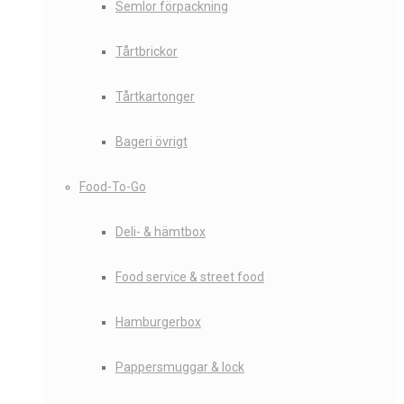
Semlor förpackning
Tårtbrickor
Tårtkartonger
Bageri övrigt
Food-To-Go
Deli- & hämtbox
Food service & street food
Hamburgerbox
Pappersmuggar & lock