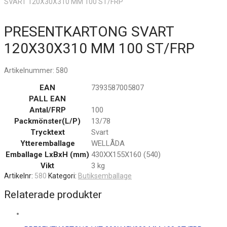
SVART 120X30X310 MM 100 ST/FRP
PRESENTKARTONG SVART
120X30X310 MM 100 ST/FRP
Artikelnummer:
580
EAN
7393587005807
PALL EAN
Antal/FRP
100
Packmönster(L/P)
13/78
Trycktext
Svart
Ytteremballage
WELLÅDA
Emballage LxBxH (mm)
430XX155X160 (540)
Vikt
3 kg
Artikelnr:
580
Kategori:
Butiksemballage
Relaterade produkter