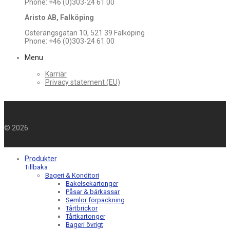
Phone: +46 (0)303-24 61 00
Aristo AB, Falköping
Österängsgatan 10, 521 39 Falköping
Phone: +46 (0)303-24 61 00
Menu
Karriär
Privacy statement (EU)
©
2026
Produkter
Tillbaka
Bageri & Konditori
Bakelsekartonger
Påsar & bärkassar
Semlor förpackning
Tårtbrickor
Tårtkartonger
Bageri övrigt