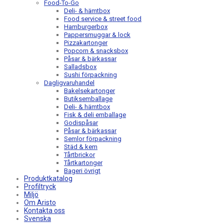
Food-To-Go
Deli- & hämtbox
Food service & street food
Hamburgerbox
Pappersmuggar & lock
Pizzakartonger
Popcorn & snacksbox
Påsar & bärkassar
Salladsbox
Sushi förpackning
Dagligvaruhandel
Bakelsekartonger
Butiksemballage
Deli- & hämtbox
Fisk & deli emballage
Godispåsar
Påsar & bärkassar
Semlor förpackning
Städ & kem
Tårtbrickor
Tårtkartonger
Bageri övrigt
Produktkatalog
Profiltryck
Miljö
Om Aristo
Kontakta oss
Svenska