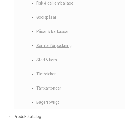
Fisk & deli emballage
Godispåsar
Påsar & bärkassar
Semlor förpackning
Städ & kem
Tårtbrickor
Tårtkartonger
Bageri övrigt
Produktkatalog