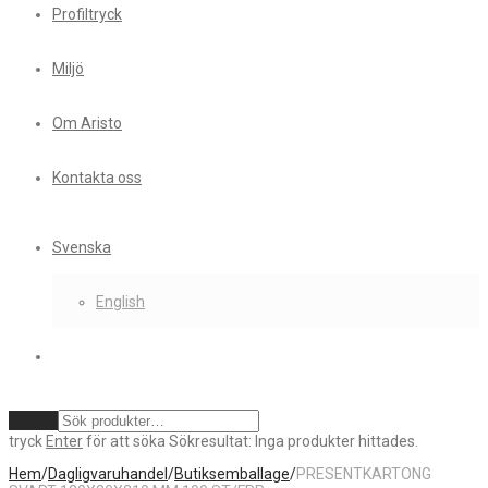
Profiltryck
Miljö
Om Aristo
Kontakta oss
Svenska
English
Rensa
tryck
Enter
för att söka
Sökresultat:
Inga produkter hittades.
Hem
/
Dagligvaruhandel
/
Butiksemballage
/
PRESENTKARTONG