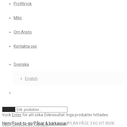
Profiltryck
Miljö
Om Aristo
Kontakta oss
Svenska
English
Rensa
tryck
Enter
för att söka
Sökresultat:
Inga produkter hittades.
Hem
/
Food-to-go
/
Påsar & bärkassar
/
PLAN PÅSE 3 KG VIT INVIK