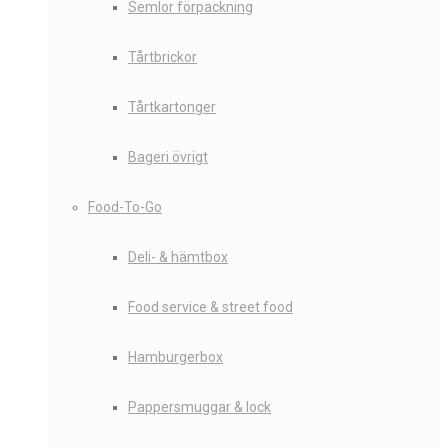
Semlor förpackning
Tårtbrickor
Tårtkartonger
Bageri övrigt
Food-To-Go
Deli- & hämtbox
Food service & street food
Hamburgerbox
Pappersmuggar & lock