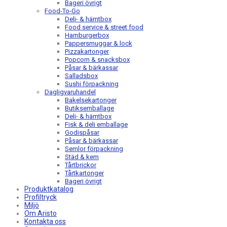
Bageri övrigt
Food-To-Go
Deli- & hämtbox
Food service & street food
Hamburgerbox
Pappersmuggar & lock
Pizzakartonger
Popcorn & snacksbox
Påsar & bärkassar
Salladsbox
Sushi förpackning
Dagligvaruhandel
Bakelsekartonger
Butiksemballage
Deli- & hämtbox
Fisk & deli emballage
Godispåsar
Påsar & bärkassar
Semlor förpackning
Städ & kem
Tårtbrickor
Tårtkartonger
Bageri övrigt
Produktkatalog
Profiltryck
Miljö
Om Aristo
Kontakta oss