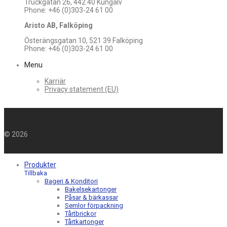
Truckgatan 26, 442 40 Kungälv
Phone: +46 (0)303-24 61 00
Aristo AB, Falköping
Österängsgatan 10, 521 39 Falköping
Phone: +46 (0)303-24 61 00
Menu
Karriär
Privacy statement (EU)
©
2026
Produkter
Tillbaka
Bageri & Konditori
Bakelsekartonger
Påsar & bärkassar
Semlor förpackning
Tårtbrickor
Tårtkartonger