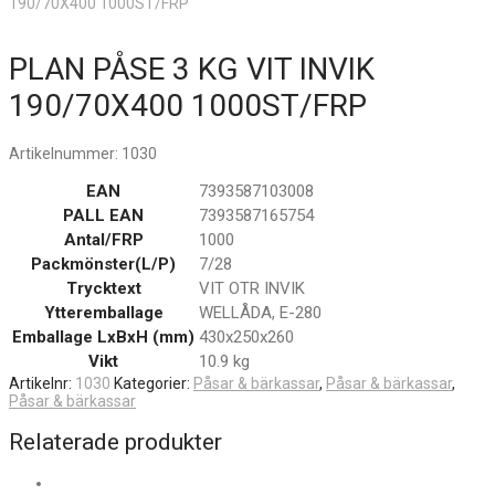
190/70X400 1000ST/FRP
PLAN PÅSE 3 KG VIT INVIK
190/70X400 1000ST/FRP
Artikelnummer:
1030
EAN
7393587103008
PALL EAN
7393587165754
Antal/FRP
1000
Packmönster(L/P)
7/28
Trycktext
VIT OTR INVIK
Ytteremballage
WELLÅDA, E-280
Emballage LxBxH (mm)
430x250x260
Vikt
10.9 kg
Artikelnr:
1030
Kategorier:
Påsar & bärkassar
,
Påsar & bärkassar
,
Påsar & bärkassar
Relaterade produkter