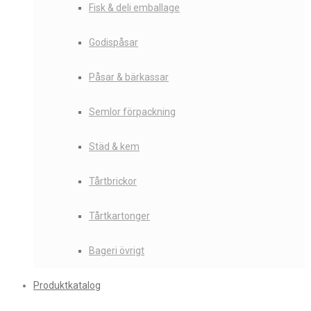
Fisk & deli emballage
Godispåsar
Påsar & bärkassar
Semlor förpackning
Städ & kem
Tårtbrickor
Tårtkartonger
Bageri övrigt
Produktkatalog