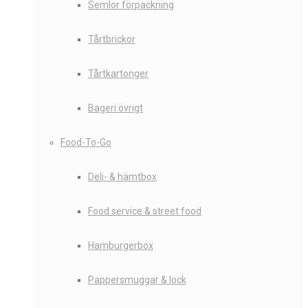
Semlor förpackning
Tårtbrickor
Tårtkartonger
Bageri övrigt
Food-To-Go
Deli- & hämtbox
Food service & street food
Hamburgerbox
Pappersmuggar & lock