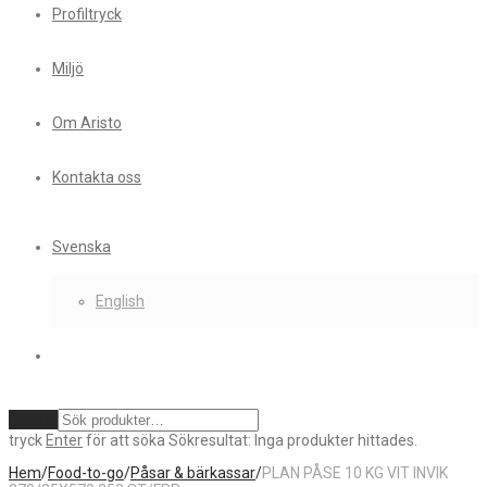
Profiltryck
Miljö
Om Aristo
Kontakta oss
Svenska
English
Rensa
tryck
Enter
för att söka
Sökresultat:
Inga produkter hittades.
Hem
/
Food-to-go
/
Påsar & bärkassar
/
PLAN PÅSE 10 KG VIT INVIK