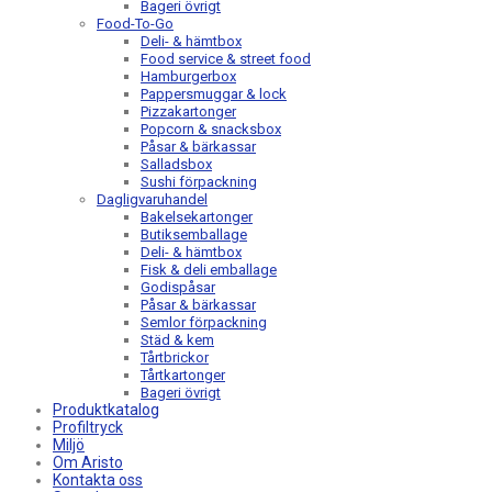
Bageri övrigt
Food-To-Go
Deli- & hämtbox
Food service & street food
Hamburgerbox
Pappersmuggar & lock
Pizzakartonger
Popcorn & snacksbox
Påsar & bärkassar
Salladsbox
Sushi förpackning
Dagligvaruhandel
Bakelsekartonger
Butiksemballage
Deli- & hämtbox
Fisk & deli emballage
Godispåsar
Påsar & bärkassar
Semlor förpackning
Städ & kem
Tårtbrickor
Tårtkartonger
Bageri övrigt
Produktkatalog
Profiltryck
Miljö
Om Aristo
Kontakta oss