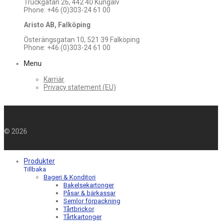
Truckgatan 26, 442 40 Kungälv
Phone: +46 (0)303-24 61 00
Aristo AB, Falköping
Österängsgatan 10, 521 39 Falköping
Phone: +46 (0)303-24 61 00
Menu
Karriär
Privacy statement (EU)
©
2026
Produkter
Tillbaka
Bageri & Konditori
Bakelsekartonger
Påsar & bärkassar
Semlor förpackning
Tårtbrickor
Tårtkartonger