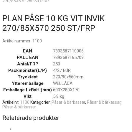
270/85X570 250 ST/FRP
PLAN PÅSE 10 KG VIT INVIK
270/85X570 250 ST/FRP
Artikelnummer:
1100
EAN
7393587110006
PALL EAN
7393587165709
Antal/FRP
250
Packmönster(L/P)
4/27 EUR
Trycktext
270/90x560mm
Ytteremballage
WELLÅDA
Emballage LxBxH (mm)
600X280X170
Vikt
5.8 kg
Artikelnr:
1100
Kategorier:
Påsar & bärkassar
,
Påsar & bärkassar
,
Påsar & bärkassar
Relaterade produkter