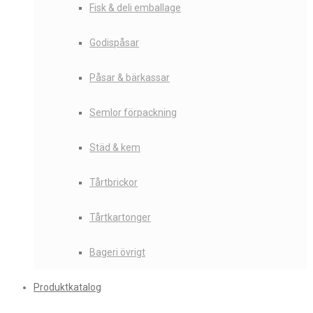
Fisk & deli emballage
Godispåsar
Påsar & bärkassar
Semlor förpackning
Städ & kem
Tårtbrickor
Tårtkartonger
Bageri övrigt
Produktkatalog