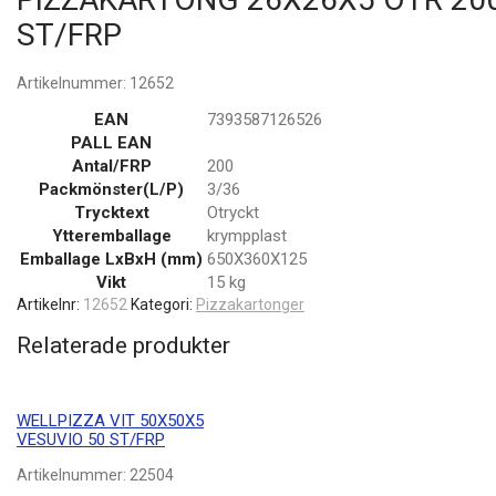
ST/FRP
Artikelnummer:
12652
EAN
7393587126526
PALL EAN
Antal/FRP
200
Packmönster(L/P)
3/36
Trycktext
Otryckt
Ytteremballage
krympplast
Emballage LxBxH (mm)
650X360X125
Vikt
15 kg
Artikelnr:
12652
Kategori:
Pizzakartonger
Relaterade produkter
WELLPIZZA VIT 50X50X5
VESUVIO 50 ST/FRP
Artikelnummer:
22504