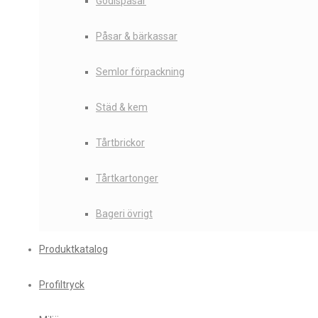
Godispåsar
Påsar & bärkassar
Semlor förpackning
Städ & kem
Tårtbrickor
Tårtkartonger
Bageri övrigt
Produktkatalog
Profiltryck