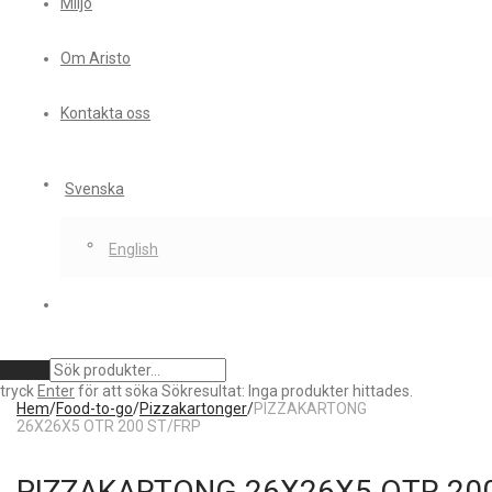
Miljö
Om Aristo
Kontakta oss
Svenska
English
Rensa
tryck
Enter
för att söka
Sökresultat:
Inga produkter hittades.
Hem
/
Food-to-go
/
Pizzakartonger
/
PIZZAKARTONG
26X26X5 OTR 200 ST/FRP
PIZZAKARTONG 26X26X5 OTR 20