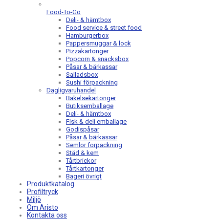
Food-To-Go
Deli- & hämtbox
Food service & street food
Hamburgerbox
Pappersmuggar & lock
Pizzakartonger
Popcorn & snacksbox
Påsar & bärkassar
Salladsbox
Sushi förpackning
Dagligvaruhandel
Bakelsekartonger
Butiksemballage
Deli- & hämtbox
Fisk & deli emballage
Godispåsar
Påsar & bärkassar
Semlor förpackning
Städ & kem
Tårtbrickor
Tårtkartonger
Bageri övrigt
Produktkatalog
Profiltryck
Miljö
Om Aristo
Kontakta oss