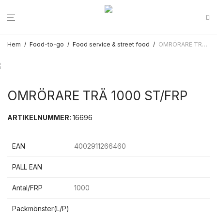
Hem
/
Food-to-go
/
Food service & street food
/
OMRÖRARE TRÄ 1000 ST/FRP
OMRÖRARE TRÄ 1000 ST/FRP
ARTIKELNUMMER:
16696
EAN
4002911266460
PALL EAN
Antal/FRP
1000
Packmönster(L/P)