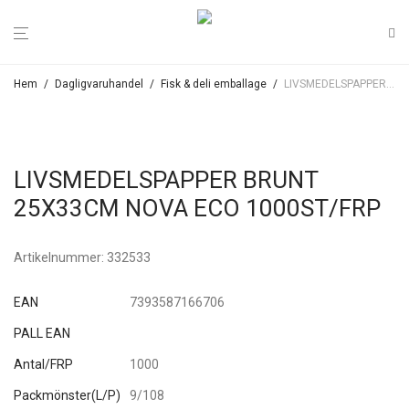
Hem
/
Dagligvaruhandel
/
Fisk & deli emballage
/
LIVSMEDELSPAPPER BRUNT 25X33CM NOVA ECO 1000ST/FRP
LIVSMEDELSPAPPER BRUNT
25X33CM NOVA ECO 1000ST/FRP
Artikelnummer:
332533
EAN
7393587166706
PALL EAN
Antal/FRP
1000
Packmönster(L/P)
9/108