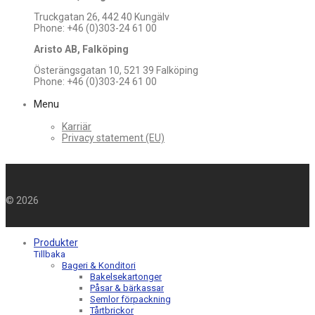
Truckgatan 26, 442 40 Kungälv
Phone: +46 (0)303-24 61 00
Aristo AB, Falköping
Österängsgatan 10, 521 39 Falköping
Phone: +46 (0)303-24 61 00
Menu
Karriär
Privacy statement (EU)
©
2026
Produkter
Tillbaka
Bageri & Konditori
Bakelsekartonger
Påsar & bärkassar
Semlor förpackning
Tårtbrickor