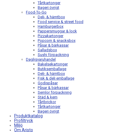
Tårtkartonger
Bageri övrigt
Food-To-Go
Deli- & hämtbox
Food service & street food
Hamburgerbox
Pappersmuggar & lock
Pizzakartonger
Popcorn & snacksbox
Påsar & bärkassar
Salladsbox
Sushi förpackning
Dagligvaruhandel
Bakelsekartonger
Butiksemballage
Deli- & hämtbox
Fisk & deli emballage
Godispåsar
Påsar & bärkassar
Semlor förpackning
Städ & kem
Tårtbrickor
Tårtkartonger
Bageri övrigt
Produktkatalog
Profiltryck
Miljö
Om Aristo