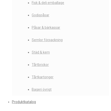
Fisk & deli emballage
Godispåsar
Påsar & bärkassar
Semlor förpackning
Städ & kem
Tårtbrickor
Tårtkartonger
Bageri övrigt
Produktkatalog