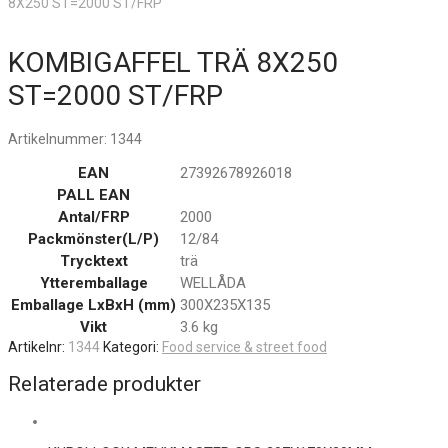
8X250 ST=2000 ST/FRP
KOMBIGAFFEL TRÄ 8X250
ST=2000 ST/FRP
Artikelnummer:
1344
EAN
27392678926018
PALL EAN
Antal/FRP
2000
Packmönster(L/P)
12/84
Trycktext
trä
Ytteremballage
WELLÅDA
Emballage LxBxH (mm)
300X235X135
Vikt
3.6 kg
Artikelnr:
1344
Kategori:
Food service & street food
Relaterade produkter