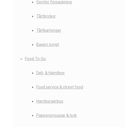
Semlor förpackning
Tårtbrickor
Tårtkartonger
Bageri övrigt
Food-To-Go
Deli- & hämtbox
Food service & street food
Hamburgerbox
Pappersmuggar & lock