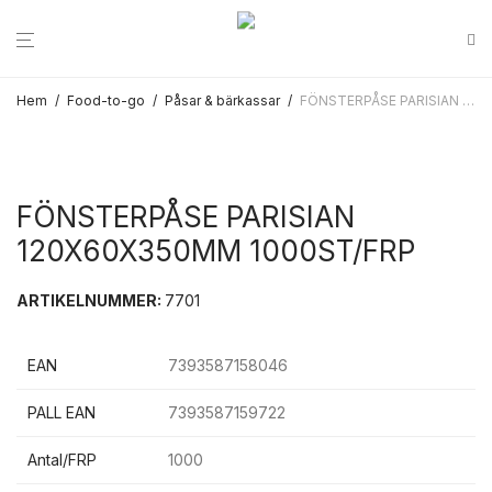
Hem
/
Food-to-go
/
Påsar & bärkassar
/
FÖNSTERPÅSE PARISIAN 120X60X350MM 1000ST/FRP
FÖNSTERPÅSE PARISIAN
120X60X350MM 1000ST/FRP
ARTIKELNUMMER:
7701
EAN
7393587158046
PALL EAN
7393587159722
Antal/FRP
1000