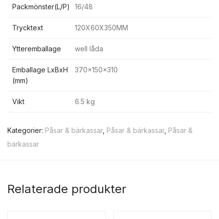
Packmönster(L/P)
16/48
Trycktext
120X60X350MM
Ytteremballage
well låda
Emballage LxBxH
370x150x310
(mm)
Vikt
6.5 kg
Kategorier:
Påsar & bärkassar
,
Påsar & bärkassar
,
Påsar &
bärkassar
Relaterade produkter