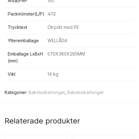
Antal/FRP
150
Packmönster(L/P)
4/12
Trycktext
Otryckt med PE
Ytteremballage
WELLÅDA
Emballage LxBxH
570X380X285MM
(mm)
Vikt
14 kg
Kategorier:
Bakelsekartonger
,
Bakelsekartonger
Relaterade produkter