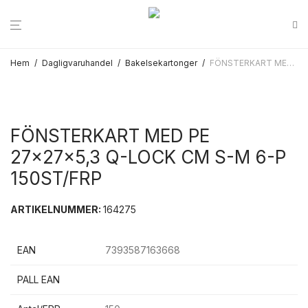
Hem
/
Dagligvaruhandel
/
Bakelsekartonger
/
FÖNSTERKART MED PE 27x27x5,3 Q-LOCK CM S-M 6-P 150ST/FRP
FÖNSTERKART MED PE
27x27x5,3 Q-LOCK CM S-M 6-P
150ST/FRP
ARTIKELNUMMER:
164275
EAN
7393587163668
PALL EAN