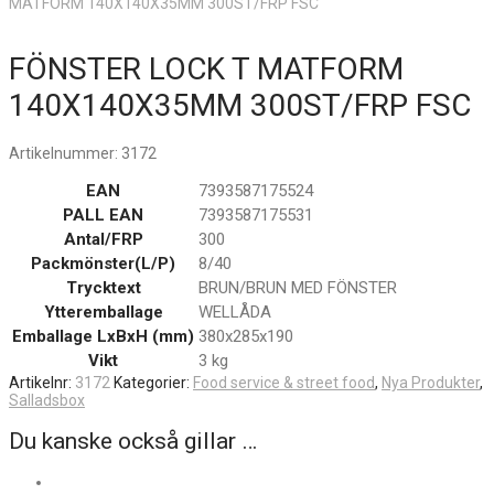
MATFORM 140X140X35MM 300ST/FRP FSC
FÖNSTER LOCK T MATFORM
140X140X35MM 300ST/FRP FSC
Artikelnummer:
3172
EAN
7393587175524
PALL EAN
7393587175531
Antal/FRP
300
Packmönster(L/P)
8/40
Trycktext
BRUN/BRUN MED FÖNSTER
Ytteremballage
WELLÅDA
Emballage LxBxH (mm)
380x285x190
Vikt
3 kg
Artikelnr:
3172
Kategorier:
Food service & street food
,
Nya Produkter
,
Salladsbox
Du kanske också gillar …