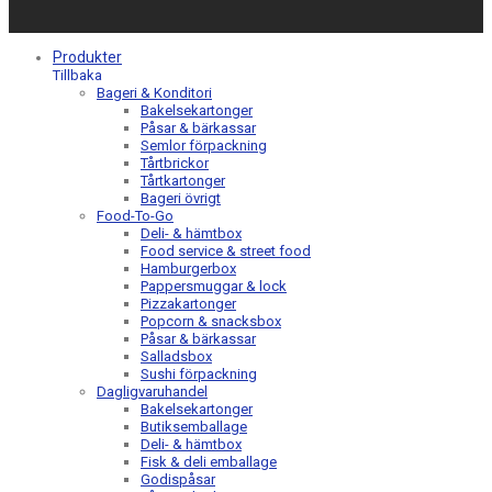
Produkter
Tillbaka
Bageri & Konditori
Bakelsekartonger
Påsar & bärkassar
Semlor förpackning
Tårtbrickor
Tårtkartonger
Bageri övrigt
Food-To-Go
Deli- & hämtbox
Food service & street food
Hamburgerbox
Pappersmuggar & lock
Pizzakartonger
Popcorn & snacksbox
Påsar & bärkassar
Salladsbox
Sushi förpackning
Dagligvaruhandel
Bakelsekartonger
Butiksemballage
Deli- & hämtbox
Fisk & deli emballage
Godispåsar