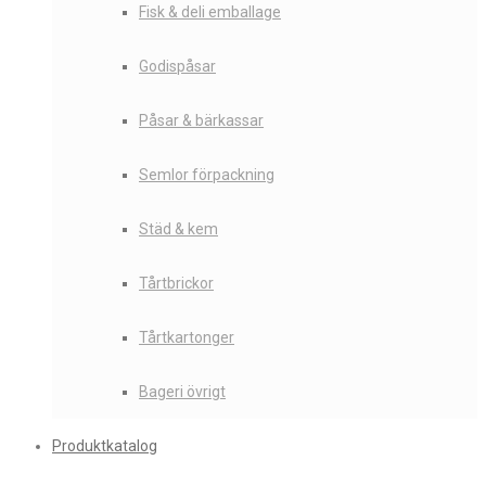
Fisk & deli emballage
Godispåsar
Påsar & bärkassar
Semlor förpackning
Städ & kem
Tårtbrickor
Tårtkartonger
Bageri övrigt
Produktkatalog