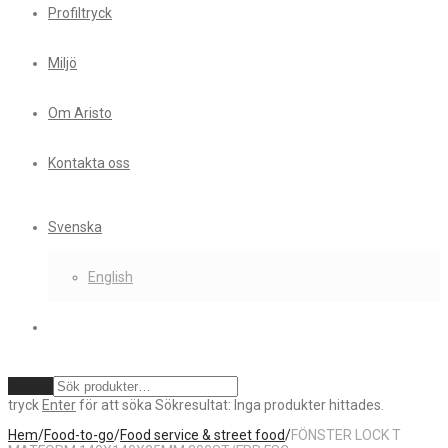
Profiltryck
Miljö
Om Aristo
Kontakta oss
Svenska
English
Rensa
tryck
Enter
för att söka
Sökresultat:
Inga produkter hittades.
Hem
/
Food-to-go
/
Food service & street food
/
FÖNSTER LOCK T