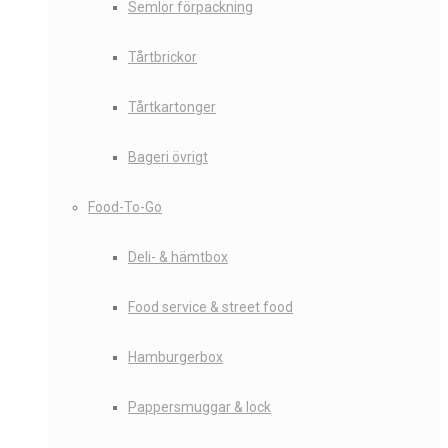
Semlor förpackning
Tårtbrickor
Tårtkartonger
Bageri övrigt
Food-To-Go
Deli- & hämtbox
Food service & street food
Hamburgerbox
Pappersmuggar & lock