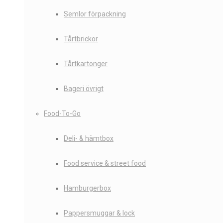
Semlor förpackning
Tårtbrickor
Tårtkartonger
Bageri övrigt
Food-To-Go
Deli- & hämtbox
Food service & street food
Hamburgerbox
Pappersmuggar & lock