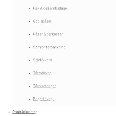
Fisk & deli emballage
Godispåsar
Påsar & bärkassar
Semlor förpackning
Städ & kem
Tårtbrickor
Tårtkartonger
Bageri övrigt
Produktkatalog