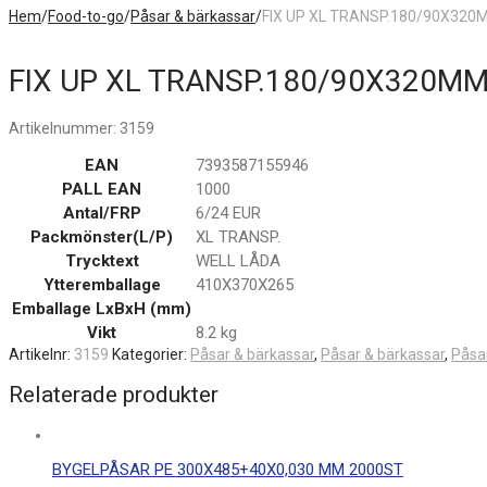
Hem
/
Food-to-go
/
Påsar & bärkassar
/
FIX UP XL TRANSP.180/90X320
FIX UP XL TRANSP.180/90X320M
Artikelnummer:
3159
EAN
7393587155946
PALL EAN
1000
Antal/FRP
6/24 EUR
Packmönster(L/P)
XL TRANSP.
Trycktext
WELL LÅDA
Ytteremballage
410X370X265
Emballage LxBxH (mm)
Vikt
8.2 kg
Artikelnr:
3159
Kategorier:
Påsar & bärkassar
,
Påsar & bärkassar
,
Påsa
Relaterade produkter
BYGELPÅSAR PE 300X485+40X0,030 MM 2000ST