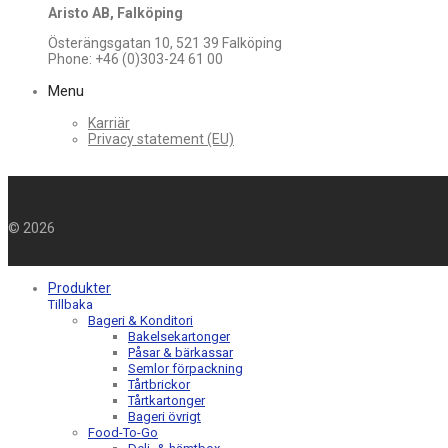
Aristo AB, Falköping
Österängsgatan 10, 521 39 Falköping
Phone: +46 (0)303-24 61 00
Menu
Karriär
Privacy statement (EU)
©
2026
Produkter
Tillbaka
Bageri & Konditori
Bakelsekartonger
Påsar & bärkassar
Semlor förpackning
Tårtbrickor
Tårtkartonger
Bageri övrigt
Food-To-Go