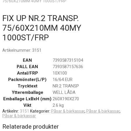
75/60X210MM 40MY 1000ST/FRP
FIX UP NR.2 TRANSP.
75/60X210MM 40MY
1000ST/FRP
Artikelnummer:
3151
EAN
7393587315104
PALL EAN
7393587157636
Antal/FRP
10X100
Packmönster(L/P)
16/64 EUR
Trycktext
NR.2 TRANSP
Ytteremballage
WELL LÅDA
Emballage LxBxH (mm)
260X190X270
Vikt
2.6 kg
Artikelnr:
3151
Kategorier:
Påsar & bärkassar
,
Påsar & bärkassar
,
Påsar & bärkassar
Relaterade produkter