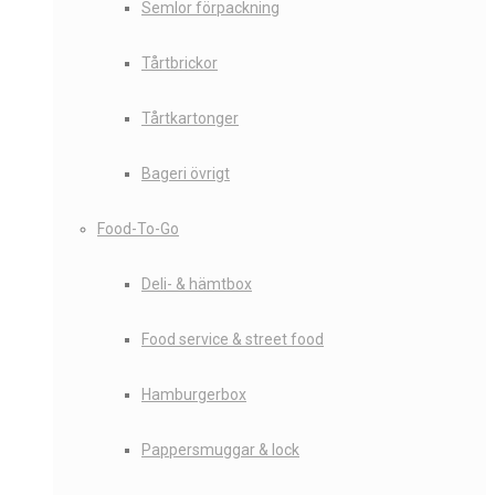
Semlor förpackning
Tårtbrickor
Tårtkartonger
Bageri övrigt
Food-To-Go
Deli- & hämtbox
Food service & street food
Hamburgerbox
Pappersmuggar & lock