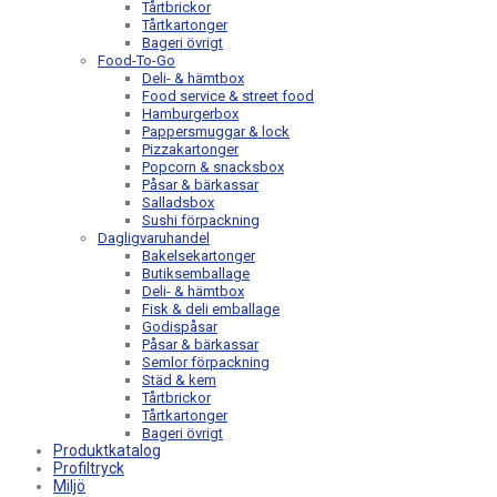
Tårtbrickor
Tårtkartonger
Bageri övrigt
Food-To-Go
Deli- & hämtbox
Food service & street food
Hamburgerbox
Pappersmuggar & lock
Pizzakartonger
Popcorn & snacksbox
Påsar & bärkassar
Salladsbox
Sushi förpackning
Dagligvaruhandel
Bakelsekartonger
Butiksemballage
Deli- & hämtbox
Fisk & deli emballage
Godispåsar
Påsar & bärkassar
Semlor förpackning
Städ & kem
Tårtbrickor
Tårtkartonger
Bageri övrigt
Produktkatalog
Profiltryck
Miljö