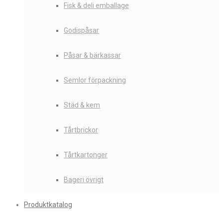
Fisk & deli emballage
Godispåsar
Påsar & bärkassar
Semlor förpackning
Städ & kem
Tårtbrickor
Tårtkartonger
Bageri övrigt
Produktkatalog