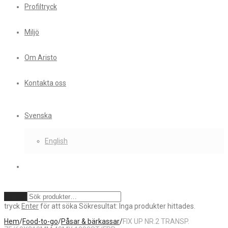
Profiltryck
Miljö
Om Aristo
Kontakta oss
Svenska
English
Rensa
tryck
Enter
för att söka
Sökresultat:
Inga produkter hittades.
Hem
/
Food-to-go
/
Påsar & bärkassar
/
FIX UP NR.2 TRANSP.