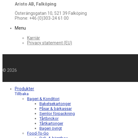
Aristo AB, Falköping
Österängsgatan 10, 521 39 Falköping
Phone: +46 (0)303-24 61 00
Menu
Karriär
Privacy statement (EU)
©
2026
Produkter
Tillbaka
Bageri & Konditori
Bakelsekartonger
Påsar & bärkassar
Semlor förpackning
Tårtbrickor
Tårtkartonger
Bageri övrigt
Food-To-Go