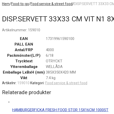
Hem
/
Food-to-go
/
Food service & street food
/
DISP.SERVETT 33X33 CM
DISP.SERVETT 33X33 CM VIT N1 8
Artikelnummer:
159010
EAN
17319961590100
PALL EAN
Antal/FRP
4000
Packmönster(L/P)
6/18
Trycktext
OTRYCKT
Ytteremballage
WELLÅDA
Emballage LxBxH (mm)
385X350X420 MM
Vikt
7.4 kg
Artikelnr:
159010
Kategori:
Food service & street food
Relaterade produkter
HAMBURGERFICKA FRESH FOOD STOR 15X16CM 1000ST