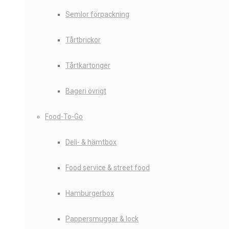
Semlor förpackning
Tårtbrickor
Tårtkartonger
Bageri övrigt
Food-To-Go
Deli- & hämtbox
Food service & street food
Hamburgerbox
Pappersmuggar & lock