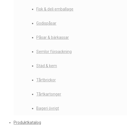
Fisk & deli emballage
Godispåsar
Påsar & bärkassar
Semlor förpackning
Städ & kem
Tårtbrickor
Tårtkartonger
Bageri övrigt
Produktkatalog