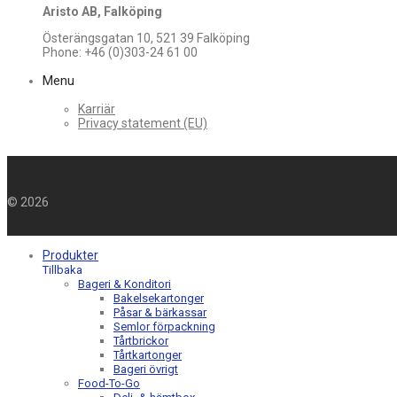
Aristo AB, Falköping
Österängsgatan 10, 521 39 Falköping
Phone: +46 (0)303-24 61 00
Menu
Karriär
Privacy statement (EU)
©
2026
Produkter
Tillbaka
Bageri & Konditori
Bakelsekartonger
Påsar & bärkassar
Semlor förpackning
Tårtbrickor
Tårtkartonger
Bageri övrigt
Food-To-Go