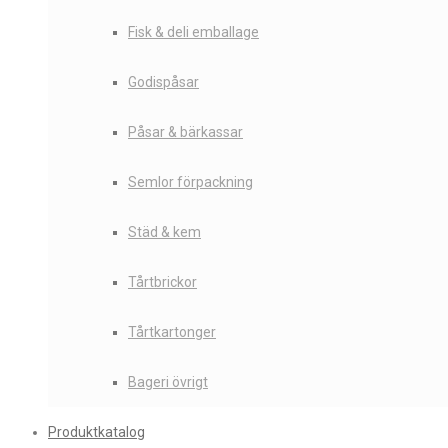
Fisk & deli emballage
Godispåsar
Påsar & bärkassar
Semlor förpackning
Städ & kem
Tårtbrickor
Tårtkartonger
Bageri övrigt
Produktkatalog