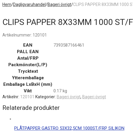
Hem
/
Dagligvaruhandel
/
Bageri övrigt
/
CLIPS PAPPER 8X33MM 1000 S
CLIPS PAPPER 8X33MM 1000 ST/
Artikelnummer:
120101
EAN
7393587166461
PALL EAN
Antal/FRP
Packmönster(L/P)
Trycktext
Ytteremballage
Emballage LxBxH (mm)
Vikt
0.17 kg
Artikelnr:
120101
Kategorier:
Bageri övrigt
,
Bageri övrigt
Relaterade produkter
PLÅTPAPPER GASTRO 53X32,5CM 1000ST/FRP SILIKON