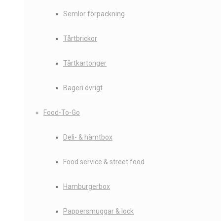
Semlor förpackning
Tårtbrickor
Tårtkartonger
Bageri övrigt
Food-To-Go
Deli- & hämtbox
Food service & street food
Hamburgerbox
Pappersmuggar & lock