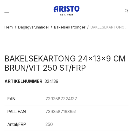
Hem
/
Dagligvaruhandel
/
Bakelsekartonger
/
BAKELSEKARTONG 24x13x9 CM BRUN/VIT 250 ST/FRP
BAKELSEKARTONG 24x13x9 CM
BRUN/VIT 250 ST/FRP
ARTIKELNUMMER:
324139
EAN
7393587324137
PALL EAN
7393587163651
Antal/FRP
250