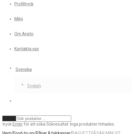
Profiltryck
Miljö
Om Aristo
Kontakta oss
Svenska
English
Rensa
tryck
Enter
för att söka
Sökresultat:
Inga produkter hittades.
Hem
/
Food-to-go
/
Påsar & bärkassar
/
BAGUETTPÅSAR MINI VIT