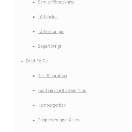
Semlor förpackning
Tårtbrickor
Tårtkartonger
Bageri övrigt
Food-To-Go
Deli- & hämtbox
Food service & street food
Hamburgerbox
Pappersmuggar & lock