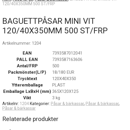
120/40X350MM 500 ST/FRP
BAGUETTPÅSAR MINI VIT
120/40X350MM 500 ST/FRP
Artikelnummer:
1204
EAN
7393587012041
PALL EAN
7393587163606
Antal/FRP
500
Packmönster(L/P)
18/180 EUR
Trycktext
120X40X350
Ytteremballage
PLAST
Emballage LxBxH (mm)
365X120X125
Vikt
3 kg
Artikelnr:
1204
Kategorier:
Påsar & bärkassar
,
Påsar & bärkassar
,
Påsar & bärkassar
Relaterade produkter