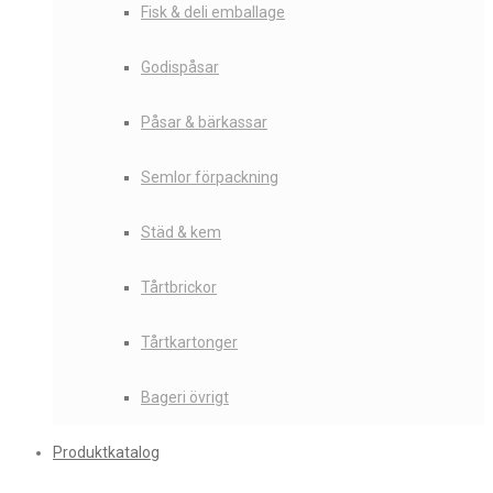
Fisk & deli emballage
Godispåsar
Påsar & bärkassar
Semlor förpackning
Städ & kem
Tårtbrickor
Tårtkartonger
Bageri övrigt
Produktkatalog