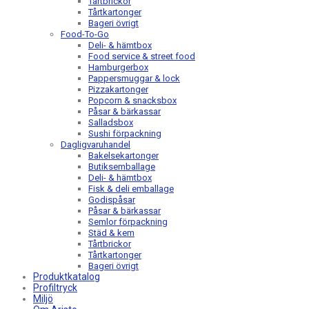
Tårtbrickor
Tårtkartonger
Bageri övrigt
Food-To-Go
Deli- & hämtbox
Food service & street food
Hamburgerbox
Pappersmuggar & lock
Pizzakartonger
Popcorn & snacksbox
Påsar & bärkassar
Salladsbox
Sushi förpackning
Dagligvaruhandel
Bakelsekartonger
Butiksemballage
Deli- & hämtbox
Fisk & deli emballage
Godispåsar
Påsar & bärkassar
Semlor förpackning
Städ & kem
Tårtbrickor
Tårtkartonger
Bageri övrigt
Produktkatalog
Profiltryck
Miljö