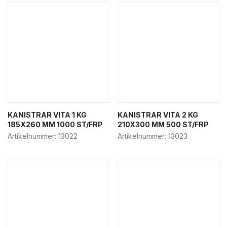
Retail boxes
Bakery other
Cake boxes
Cleaning
Cake plate
Paper bags
Semla boxes
Sea food packaging
KANISTRAR VITA 1 KG
KANISTRAR VITA 2 KG
185X260 MM 1000 ST/FRP
210X300 MM 500 ST/FRP
Artikelnummer:
13022
Artikelnummer:
13023