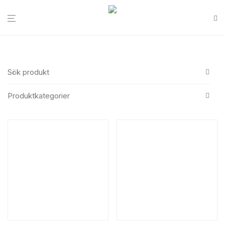
Sök produkt
Produktkategorier
All
Search
News
Bakery & confectionary
Bakery other
Bakery boxes
Paper bags
Semla box
Cake plate