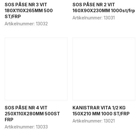
SOS PÅSE NR 3 VIT
Cake boxes
SOS PÅSE NR 2 VIT
180X110X265MM 500
160X90X230MM 1000st/frp
Food-to-go
ST/FRP
Artikelnummer:
13031
Popcorn & snack boxes
Artikelnummer:
13032
Salad boxes
Paper bags
Sushi boxes
Take-away boxes
Food service & street food
Hamburger boxes
Hot cups
Pizza boxes
Food retail
SOS PÅSE NR 4 VIT
KANISTRAR VITA 1/2 KG
250X110X280MM 500ST
150X210 MM 1000 ST/FRP
SOS bags
FRP
Artikelnummer:
13021
Bakery boxes
Artikelnummer:
13033
Take-away boxes