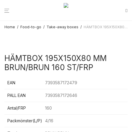
Home
/
Food-to-go
/
Take-away boxes
/
HÄMTBOX 195X150X80 MM BRUN/BRUN 160 ST/FRP
HÄMTBOX 195X150X80 MM
BRUN/BRUN 160 ST/FRP
EAN
7393587172479
PALL EAN
7393587172646
Antal/FRP
160
Packmönster(L/P)
4/16