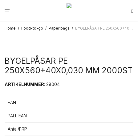
Home
/
Food-to-go
/
Paper bags
/
BYGELPÅSAR PE 250X560+40X0,030 MM 2000ST
BYGELPÅSAR PE
250X560+40X0,030 MM 2000ST
ARTIKELNUMMER:
28004
EAN
PALL EAN
Antal/FRP