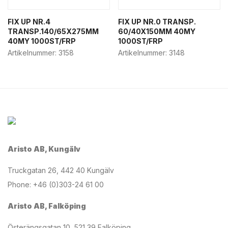
FIX UP NR.4
FIX UP NR.0 TRANSP.
TRANSP.140/65X275MM
60/40X150MM 40MY
40MY 1000ST/FRP
1000ST/FRP
Artikelnummer:
3158
Artikelnummer:
3148
Aristo AB, Kungälv
Truckgatan 26, 442 40 Kungälv
Phone: +46 (0)303-24 61 00
Aristo AB, Falköping
Österängsgatan 10, 521 39 Falköping