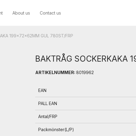
nt
About us
Contact us
AKA 199x72x62MM GUL 780ST/FRP
BAKTRÅG SOCKERKAKA 1
ARTIKELNUMMER:
8019962
EAN
PALL EAN
Antal/FRP
Packmönster(L/P)