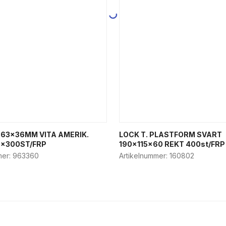
63x36MM VITA AMERIK.
LOCK T. PLASTFORM SVART
3x300ST/FRP
190x115x60 REKT 400st/FRP
mer:
963360
Artikelnummer:
160802