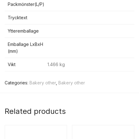
Packmönster(L/P)
Trycktext
Ytteremballage
Emballage LxBxH
(mm)
Vikt
1.466 kg
Categories:
Bakery other
,
Bakery other
Related products