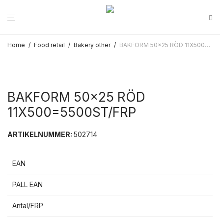
Home
/
Food retail
/
Bakery other
/
BAKFORM 50×25 RÖD 11X500=5500ST/FRP
BAKFORM 50×25 RÖD
11X500=5500ST/FRP
ARTIKELNUMMER:
502714
EAN
PALL EAN
Antal/FRP