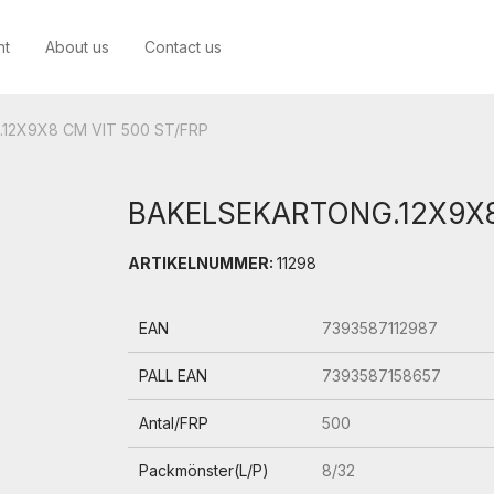
nt
About us
Contact us
12X9X8 CM VIT 500 ST/FRP
BAKELSEKARTONG.12X9X8
ARTIKELNUMMER:
11298
EAN
7393587112987
PALL EAN
7393587158657
Antal/FRP
500
Packmönster(L/P)
8/32