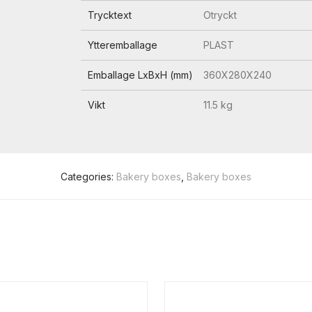
Trycktext
Otryckt
Ytteremballage
PLAST
Emballage LxBxH (mm)
360X280X240
Vikt
11.5 kg
Categories:
Bakery boxes
,
Bakery boxes