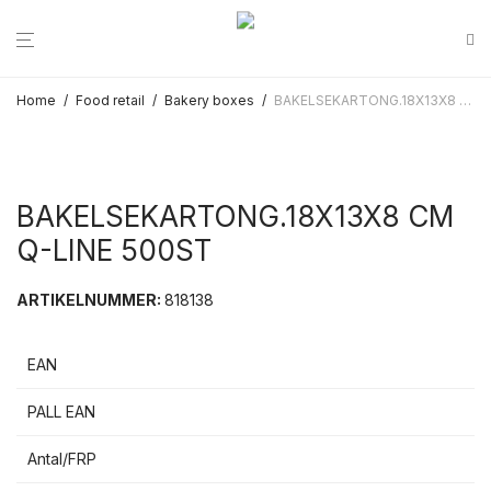
Home
/
Food retail
/
Bakery boxes
/
BAKELSEKARTONG.18X13X8 CM Q-LINE 500ST
BAKELSEKARTONG.18X13X8 CM
Q-LINE 500ST
ARTIKELNUMMER:
818138
EAN
PALL EAN
Antal/FRP