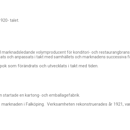
920- talet.
till marknadsledande volymproducent för konditori- och restaurangbransc
klats och anpassats i takt med samhällets och marknadens successiva f
epok som förändrats och utvecklats i takt med tiden.
son startade en kartong- och emballagefabrik.
ala marknaden i Falköping.
Verksamheten rekonstruerades år 1921, varv