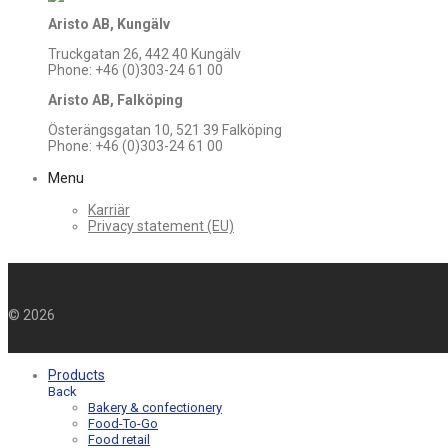
Aristo AB, Kungälv
Truckgatan 26, 442 40 Kungälv
Phone: +46 (0)303-24 61 00
Aristo AB, Falköping
Österängsgatan 10, 521 39 Falköping
Phone: +46 (0)303-24 61 00
Menu
Karriär
Privacy statement (EU)
©
2026
Products
Back
Bakery & confectionery
Food-To-Go
Food retail