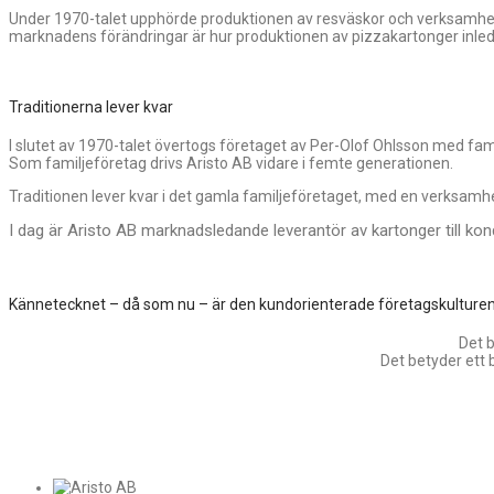
Under 1970-talet upphörde produktionen av resväskor och verksamhet
marknadens förändringar är hur produktionen av pizzakartonger inle
Traditionerna lever kvar
I slutet av 1970-talet övertogs företaget av Per-Olof Ohlsson med famil
Som familjeföretag drivs Aristo AB vidare i femte generationen.
Traditionen lever kvar i det gamla familjeföretaget, med en verksamhe
I dag är Aristo AB marknadsledande leverantör av kartonger till ko
Kännetecknet – då som nu – är den kundorienterade företagskulture
Det b
Det betyder ett 