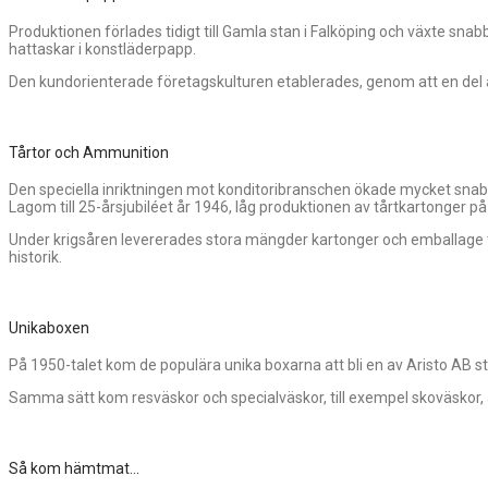
Produktionen förlades tidigt till Gamla stan i Falköping och växte sna
hattaskar i konstläderpapp.
Den kundorienterade företagskulturen etablerades, genom att en del
Tårtor och Ammunition
Den speciella inriktningen mot konditoribranschen ökade mycket snab
Lagom till 25-årsjubiléet år 1946, låg produktionen av tårtkartonger på
Under krigsåren levererades stora mängder kartonger och emballage t
historik.
Unikaboxen
På 1950-talet kom de populära unika boxarna att bli en av Aristo AB 
Samma sätt kom resväskor och specialväskor, till exempel skoväskor, at
Så kom hämtmat...