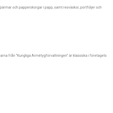
, pärmar och papperskorgar i papp, samt resväskor, portföljer och
rna från ”Kungliga Armétygförvaltningen” är klassiska i företagets