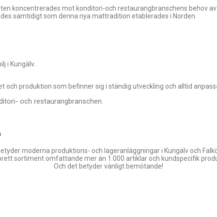
en koncentrerades mot konditori-och restaurangbranschens behov av fö
ddes samtidigt som denna nya mattradition etablerades i Norden.
j i Kungälv.
t och produktion som befinner sig i ständig utveckling och alltid anpa
nditori- och restaurangbranschen.
n
etyder moderna produktions- och lageranläggningar i Kungälv och Falk
brett sortiment omfattande mer än 1.000 artiklar och kundspecifik produ
Och det betyder vänligt bemötande!