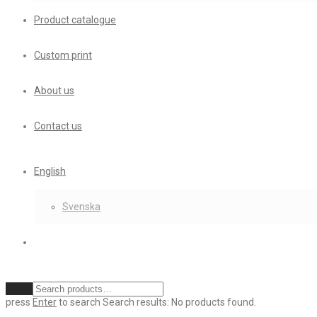
Product catalogue
Custom print
About us
Contact us
English
Svenska
Clear
press
Enter
to search
Search results:
No products found.