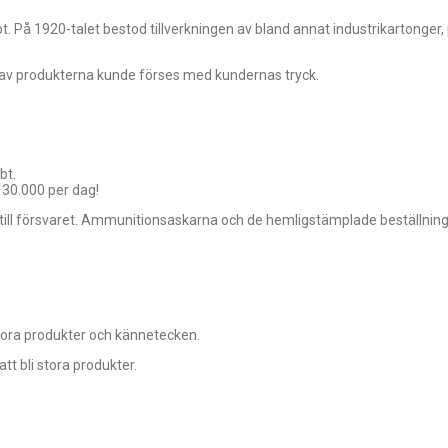
bbt. På 1920-talet bestod tillverkningen av bland annat industrikartonger
 av produkterna kunde förses med kundernas tryck.
bt.
 30.000 per dag!
ill försvaret. Ammunitionsaskarna och de hemligstämplade beställninga
stora produkter och kännetecken.
t bli stora produkter.