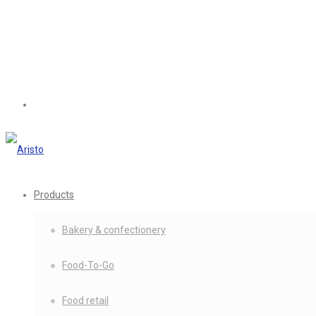
Products
Bakery & confectionery
Food-To-Go
Food retail