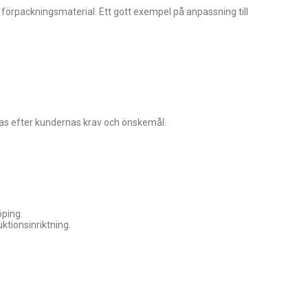
rpackningsmaterial. Ett gott exempel på anpassning till
ssas efter kundernas krav och önskemål.
öping.
ktionsinriktning.